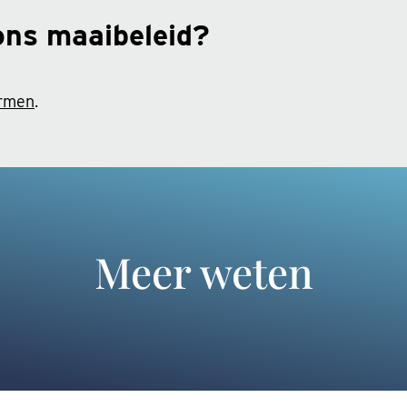
ons maaibeleid?
ermen
.
Meer weten