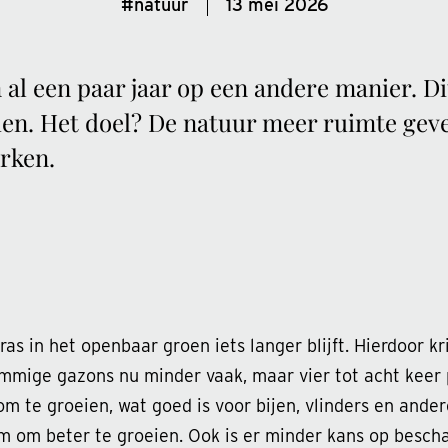
#natuur
13 mei 2026
al een paar jaar op een andere manier. Di
den. Het doel? De natuur meer ruimte gev
erken.
as in het openbaar groen iets langer blijft. Hierdoor k
mige gazons nu minder vaak, maar vier tot acht keer p
om te groeien, wat goed is voor bijen, vlinders en and
m om beter te groeien. Ook is er minder kans op bescha