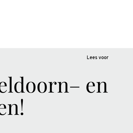
Lees voor
Apeldoorn– en
en!