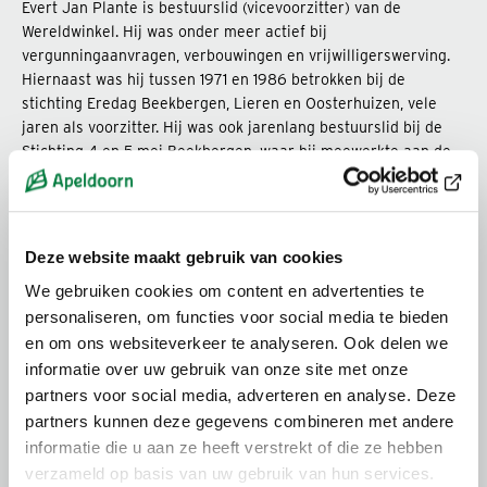
Evert Jan Plante is bestuurslid (vicevoorzitter) van de
Wereldwinkel. Hij was onder meer actief bij
vergunningaanvragen, verbouwingen en vrijwilligerswerving.
Hiernaast was hij tussen 1971 en 1986 betrokken bij de
stichting Eredag Beekbergen, Lieren en Oosterhuizen, vele
jaren als voorzitter. Hij was ook jarenlang bestuurslid bij de
Stichting 4 en 5 mei Beekbergen, waar hij meewerkte aan de
organisatie van herdenkingen. Verder zette hij zich vele jaren
in voor de Hervormde Gemeente Beekbergen, onder meer als
ouderling en als vrijwilliger in het kerkelijk centrum.
Deze website maakt gebruik van cookies
We gebruiken cookies om content en advertenties te
Pepie Pors-Eikendal
personaliseren, om functies voor social media te bieden
en om ons websiteverkeer te analyseren. Ook delen we
Pepie Pors-Eikendal was tot 1997 bestuurslid van de
informatie over uw gebruik van onze site met onze
Wereldwinkel. In de rol van secretaris nam ze vele
partners voor social media, adverteren en analyse. Deze
administratieve taken op zich. Daarnaast was ze jarenlang
partners kunnen deze gegevens combineren met andere
actief in de winkel. In de jaren 80 was ze ook diaken van de
informatie die u aan ze heeft verstrekt of die ze hebben
Hervormde Gemeente Beekbergen en lid van de
verzameld op basis van uw gebruik van hun services.
oudercommissie van de Prinses Julianaschool in Lieren.