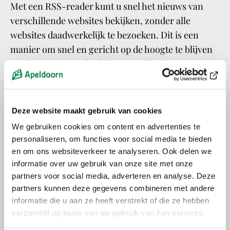
Met een RSS-reader kunt u snel het nieuws van
verschillende websites bekijken, zonder alle
websites daadwerkelijk te bezoeken. Dit is een
manier om snel en gericht op de hoogte te blijven
van het nieuwsaanbod binnen zelf te kiezen
interessegebieden.
Deze website maakt gebruik van cookies
Kopieer en plak deze adressen in
We gebruiken cookies om content en advertenties te
personaliseren, om functies voor social media te bieden
uw
RSS-
reader
:
en om ons websiteverkeer te analyseren. Ook delen we
informatie over uw gebruik van onze site met onze
Actueel
partners voor social media, adverteren en analyse. Deze
www.apeldoorn.nl/rss-actueel
partners kunnen deze gegevens combineren met andere
Gemeenteraad
informatie die u aan ze heeft verstrekt of die ze hebben
www.apeldoorn.nl/rss-gemeenteraad
verzameld op basis van uw gebruik van hun services.