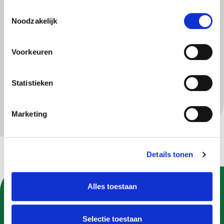
RSS-
readers
Toestemmingsselectie
Noodzakelijk
Om onze RSS-feed te volgen, gebruikt u een (gratis) RSS-
reader.
Voorkeuren
Feedly
Flipboard
Statistieken
Feedreader
Marketing
Details tonen
Alles toestaan
U kunt Gemeente Apeldoorn ook volgen op:
Selectie toestaan