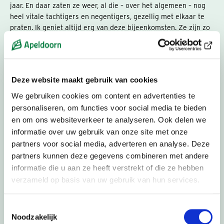
jaar. En daar zaten ze weer, al die – over het algemeen – nog
heel vitale tachtigers en negentigers, gezellig met elkaar te
praten. Ik geniet altijd erg van deze bijeenkomsten. Ze zijn zo
feestelijk, en iedereen is zo blij. En volgens mij ben ik niet de
enige die geniet, want de meeste ogen stralen na afloop.
Behalve gezellig, vind ik deze bijeenkomsten ook waardevol.
Deze website maakt gebruik van cookies
We gebruiken cookies om content en advertenties te
Het is toch echt wel bijzonder als twee mensen voor elkaar
kiezen en elkaar door het leven heen loodsen, in lief en leed,
personaliseren, om functies voor social media te bieden
door dik en dun. Maar daarnaast: er kan zo veel moois uit
en om ons websiteverkeer te analyseren. Ook delen we
voort komen! Niet alleen voor de eigen familie of het eigen
informatie over uw gebruik van onze site met onze
gezin, maar ook voor de saamhorigheid in een buurt of
partners voor social media, adverteren en analyse. Deze
vereniging of anderszins. Verbintenissen tussen mensen: als
partners kunnen deze gegevens combineren met andere
ze goed en liefdevol zijn, is het de kurk waar we met zijn allen
informatie die u aan ze heeft verstrekt of die ze hebben
op drijven. En dat mag gevierd worden.
verzameld op basis van uw gebruik van hun services.
Ik verheug me alweer op de High Teas van volgend jaar.
Toestemmingsselectie
Noodzakelijk
Ton Heerts