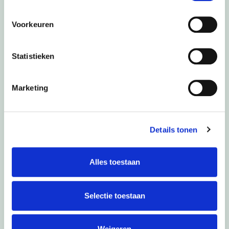
Voorkeuren
Ton Heerts. Foto: Robin Fotografie
Statistieken
Marketing
Lees ook de andere columns
Details tonen
Burgemeester Ton Heerts schrijft regelmatig een
column. Leest u mee?
Alles toestaan
Columns van de burgemeester
Selectie toestaan
Weigeren