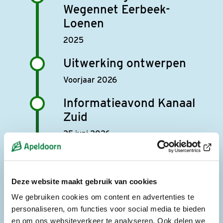
Wegennet Eerbeek-
Loenen
2025
Uitwerking ontwerpen
Voorjaar 2026
Informatieavond Kanaal
Zuid
25 juni 2026
Verwerking reacties
Zomer 2026
Deze website maakt gebruik van cookies
Definitief ontwerp klaar
We gebruiken cookies om content en advertenties te
personaliseren, om functies voor social media te bieden
September 2026
en om ons websiteverkeer te analyseren. Ook delen we