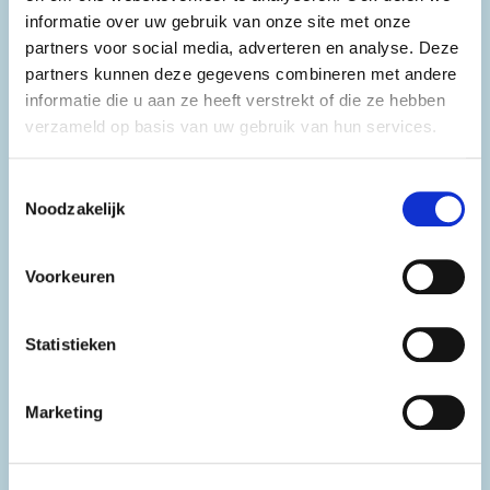
informatie over uw gebruik van onze site met onze
Onderzoeken en
partners voor social media, adverteren en analyse. Deze
procedures
partners kunnen deze gegevens combineren met andere
2026-2027
informatie die u aan ze heeft verstrekt of die ze hebben
verzameld op basis van uw gebruik van hun services.
Geplande start
werkzaamheden
Toestemmingsselectie
Noodzakelijk
Tweede helft 2027
Voorkeuren
Veelgestelde vragen
Statistieken
Waarom wordt de
Marketing
maximumsnelheid niet direct