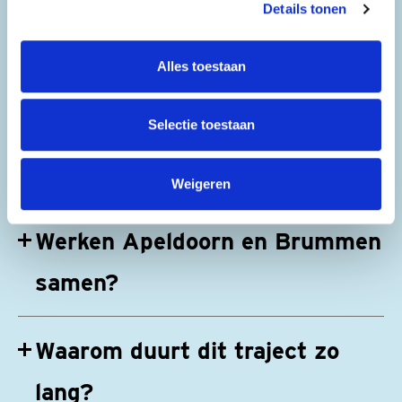
Details tonen
verlaagd naar 60 km/uur?
Alles toestaan
Waarom worden fietsers straks
Selectie toestaan
niet meer op Kanaal Zuid
toegestaan?
Weigeren
Werken Apeldoorn en Brummen
samen?
Waarom duurt dit traject zo
lang?