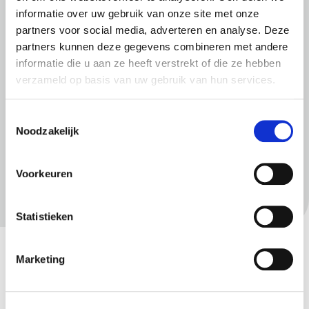
informatie over uw gebruik van onze site met onze
partners voor social media, adverteren en analyse. Deze
partners kunnen deze gegevens combineren met andere
informatie die u aan ze heeft verstrekt of die ze hebben
verzameld op basis van uw gebruik van hun services.
Meer informatie
Toestemmingsselectie
Noodzakelijk
Exploitatievergunning seksinrichting of
escortbedrijf
Voorkeuren
Verordening Maatschappelijke ondersteuning
Beleidsregels Maatschappelijke Ondersteuning
Statistieken
en Jeugd
Website van Rebelz
Marketing
Gerelateerd