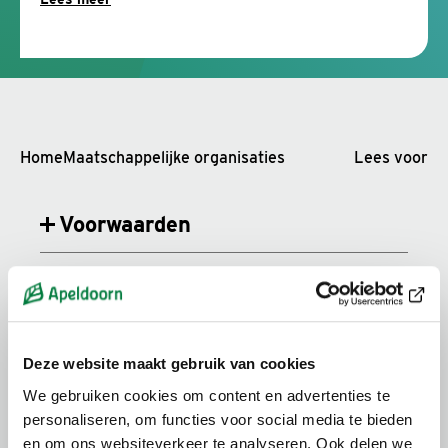
Home
Maatschappelijke organisaties
Lees voor
Voorwaarden
Subsidie aanvragen
Hulp voor sekswerker die wil
stoppen
Deze website maakt gebruik van cookies
We gebruiken cookies om content en advertenties te
personaliseren, om functies voor social media te bieden
Subsidieregeling
en om ons websiteverkeer te analyseren. Ook delen we