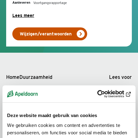
Aanleveren
Voortgangsrapportage
Lees meer
Wijzigen/verantwoorden
Home
Duurzaamheid
Lees voor
Regio Deal ‘Sterker in 3D’
Aanvragen
Deze website maakt gebruik van cookies
We gebruiken cookies om content en advertenties te
Tussentijds verantwoorden en
personaliseren, om functies voor social media te bieden