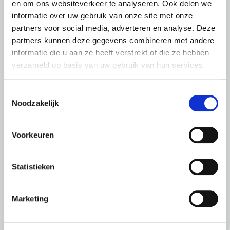
en om ons websiteverkeer te analyseren. Ook delen we
wijzigingen in de uitvoering
informatie over uw gebruik van onze site met onze
partners voor social media, adverteren en analyse. Deze
Vaststelling aanvragen
partners kunnen deze gegevens combineren met andere
informatie die u aan ze heeft verstrekt of die ze hebben
Staatssteun
verzameld op basis van uw gebruik van hun services.
Toestemmingsselectie
Noodzakelijk
Voorkeuren
Meer informatie
Statistieken
Informatie over de subsidieregeling op
Marketing
Overheid.nl
Regio Deal ‘Sterker in 3D’