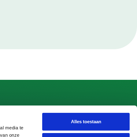
Alles toestaan
 Apeldoorn
al media te
 van onze
peldoorn