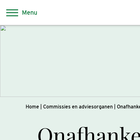
Menu
Home
|
Commissies en adviesorganen
|
Onafhanke
Onafhankel