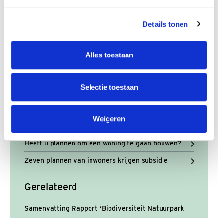
Heeft u een vraag? Of wilt u meer informatie?
Details tonen
Neem contact op
Alles toestaan
Actueel
Herdenking einde Tweede Wereldoorlog in
Selectie toestaan
Zuidoost-Azië op 15 augustus
Rioolinspectie Vlijtseweg: tijdelijke verkeershinder
Weigeren
van 17 tot en met 21 augustus
Heeft u plannen om een woning te gaan bouwen?
Zeven plannen van inwoners krijgen subsidie
Gerelateerd
Samenvatting Rapport ‘Biodiversiteit Natuurpark