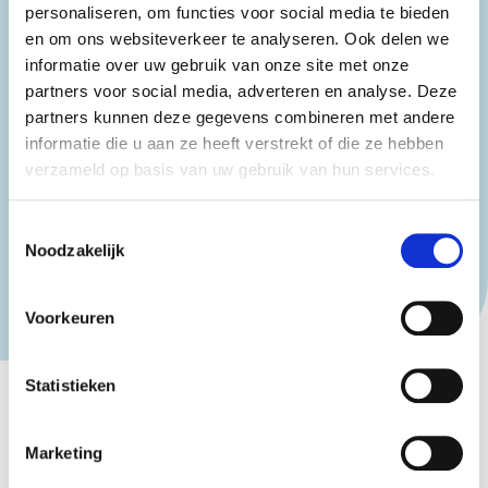
personaliseren, om functies voor social media te bieden
en om ons websiteverkeer te analyseren. Ook delen we
In de winter bent u van harte welkom tussen 8:00 uur
en 18:00 uur.
informatie over uw gebruik van onze site met onze
partners voor social media, adverteren en analyse. Deze
Na sluitingstijd is Stadspark Berg & Bos gesloten en
partners kunnen deze gegevens combineren met andere
is het niet toegestaan om in het park aanwezig te
informatie die u aan ze heeft verstrekt of die ze hebben
zijn. Uitzondering hierop is in de winterperiode een
verzameld op basis van uw gebruik van hun services.
bezoek aan restaurant de Boschvijver.
Toestemmingsselectie
Noodzakelijk
Voorkeuren
Statistieken
Marketing
Meer informatie