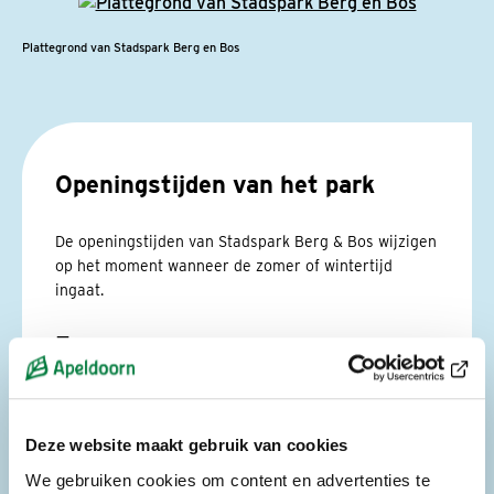
Plattegrond van Stadspark Berg en Bos
Openingstijden van het park
De openingstijden van Stadspark Berg & Bos wijzigen
op het moment wanneer de zomer of wintertijd
ingaat.
Zomer
In de zomer bent u van harte welkom tussen 7:00 uur
en 21:00 uur.
Deze website maakt gebruik van cookies
Winter
We gebruiken cookies om content en advertenties te