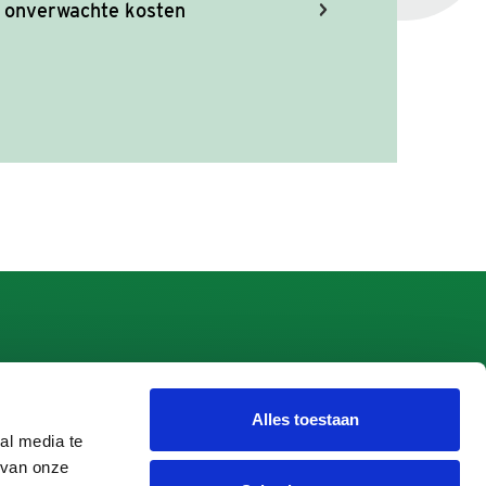
r onverwachte kosten
Alles toestaan
 Apeldoorn
al media te
 van onze
peldoorn