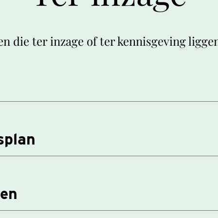
n die ter inzage of ter kennisgeving ligge
splan
gen