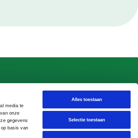
Alles toestaan
 Apeldoorn
al media te
 van onze
peldoorn
Selectie toestaan
deze gegevens
 op basis van