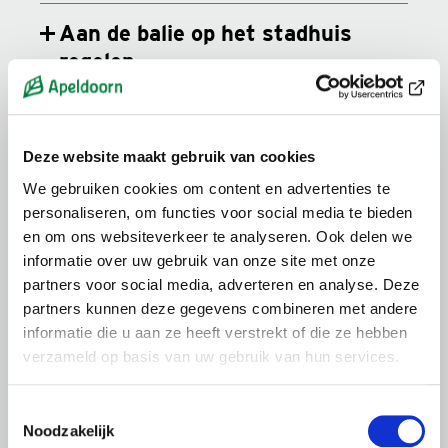
Aan de balie op het stadhuis
regelen
Eerste aanvraag, kwijt of spoed
Deze website maakt gebruik van cookies
Ophalen
We gebruiken cookies om content en advertenties te
personaliseren, om functies voor social media te bieden
Kosten
en om ons websiteverkeer te analyseren. Ook delen we
informatie over uw gebruik van onze site met onze
partners voor social media, adverteren en analyse. Deze
Buitenlands rijbewijs omwisselen
partners kunnen deze gegevens combineren met andere
informatie die u aan ze heeft verstrekt of die ze hebben
Medische keuring en
verzameld op basis van uw gebruik van hun services.
gezondheidsverklaring
Toestemmingsselectie
Noodzakelijk