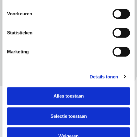
Voorkeuren
Statistieken
Meer informatie
Buitenlands rijbewijs omwisselen
Marketing
Rijlessen onder 17 Jaar
Vermissing verlies of diefstal rijbewijs
Details tonen
Overige rijbewijzen
Code 95 Voor Beroepschauffeurs
Alles toestaan
Identificatieplicht
Selectie toestaan
Gerelateerd
De Rijksoverheid over het rijbewijs
Weigeren