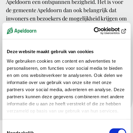
Apeldoorn een ontspannen bezigheid. Het is voor
de gemeente Apeldoorn dan ook belangrijk dat
inwoners en bezoekers de mogelijkheid krijgen om
te kunnen vissen.
Vergunning aanvragen
Deze website maakt gebruik van cookies
We gebruiken cookies om content en advertenties te
Waar mag ik vissen?
personaliseren, om functies voor social media te bieden
en om ons websiteverkeer te analyseren. Ook delen we
Algemene regels
informatie over uw gebruik van onze site met onze
partners voor social media, adverteren en analyse. Deze
partners kunnen deze gegevens combineren met andere
informatie die u aan ze heeft verstrekt of die ze hebben
verzameld op basis van uw gebruik van hun services.
Meer informatie
Toestemmingsselectie
Noodzakelijk