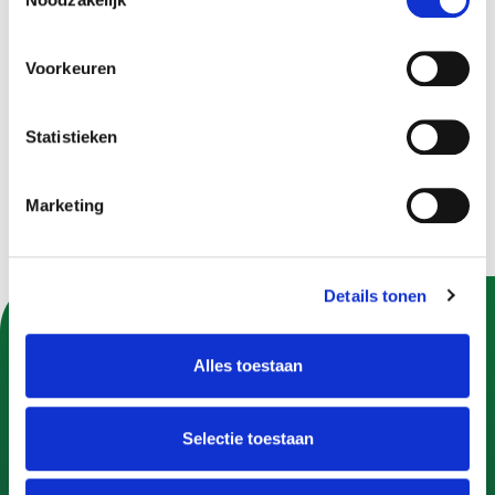
VISpas
Voorkeuren
Gerelateerd
Duurzaamheid en natuur
Statistieken
Marketing
Details tonen
U kunt Gemeente Apeldoorn ook volgen op:
Alles toestaan
Selectie toestaan
Contact