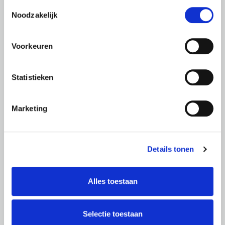
Toestemmingsselectie
Noodzakelijk
Voorkeuren
Parkeren in Apeldoorn
Parkeren op straat
Statistieken
Parkeergarages
Parkeren: veelgestelde vragen
Marketing
Fietsparkeren
Parkeeroverlast
Details tonen
Parkeren voor bezoek
Alles toestaan
Selectie toestaan
Overig