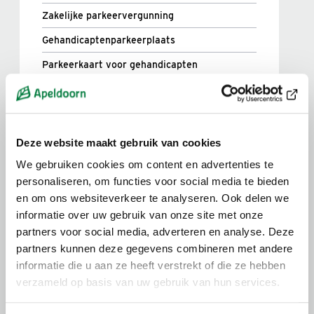
Zakelijke parkeervergunning
Gehandicaptenparkeerplaats
Parkeerkaart voor gehandicapten
Parkeervergunning opzeggen
Deze website maakt gebruik van cookies
We gebruiken cookies om content en advertenties te
Verkeersontheffingen
personaliseren, om functies voor social media te bieden
en om ons websiteverkeer te analyseren. Ook delen we
Verkeersregels- of verkeerstekensontheffing
informatie over uw gebruik van onze site met onze
Ontheffing berijden voetgangersdomein
partners voor social media, adverteren en analyse. Deze
partners kunnen deze gegevens combineren met andere
Ontheffing fietsparkeerverbod aanvragen
informatie die u aan ze heeft verstrekt of die ze hebben
verzameld op basis van uw gebruik van hun services.