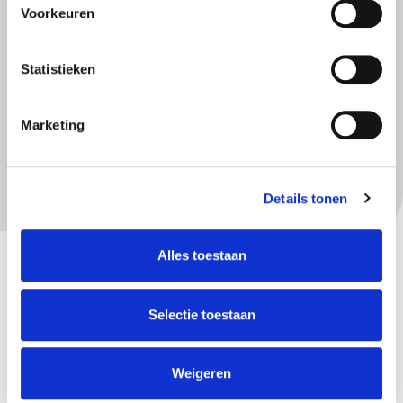
Voorkeuren
Statistieken
Meer informatie
Marketing
Locatieprofielen
Informeren omwonenden
Afzethekken en plaatsen tent
Details tonen
Straatartiestenvergunning
Spandoekvergunning
Alles toestaan
Gerelateerd
Selectie toestaan
Handige links voor uw evenement
Weigeren
Algemene plaatselijke verordening 2014 (APV)