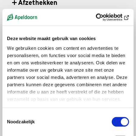
Afzethekken
Natuur en evenementen
Informatie over gezondheid en
Deze website maakt gebruik van cookies
veiligheid bij evenementen
We gebruiken cookies om content en advertenties te
personaliseren, om functies voor social media te bieden
Procedure bij een bijzondere
en om ons websiteverkeer te analyseren. Ook delen we
informatie over uw gebruik van onze site met onze
oversteek
partners voor social media, adverteren en analyse. Deze
partners kunnen deze gegevens combineren met andere
Risico’s / verzekeringen
informatie die u aan ze heeft verstrekt of die ze hebben
verzameld op basis van uw gebruik van hun services.
Kosten
Toestemmingsselectie
Noodzakelijk