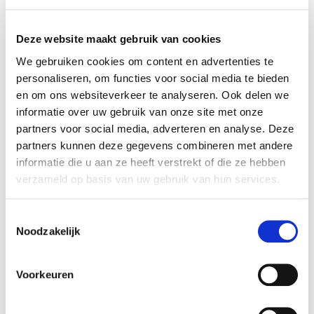
Wilt u op de hoogte blijven van alle ontwikkelingen in
de binnenstad?
Deze website maakt gebruik van cookies
Meld u aan voor de nieuwsbrief binnenstad
We gebruiken cookies om content en advertenties te
personaliseren, om functies voor social media te bieden
en om ons websiteverkeer te analyseren. Ook delen we
Actueel
informatie over uw gebruik van onze site met onze
partners voor social media, adverteren en analyse. Deze
Rioolinspectie Vlijtseweg: tijdelijke verkeershinder
partners kunnen deze gegevens combineren met andere
van 17 tot en met 21 augustus
informatie die u aan ze heeft verstrekt of die ze hebben
verzameld op basis van uw gebruik van hun services.
Heeft u plannen om een woning te gaan bouwen?
Zeven plannen van inwoners krijgen subsidie
Toestemmingsselectie
Koninklijke onderscheiding voor dhr. Roland de
Noodzakelijk
Groot uit Hoog Soeren
Voorkeuren
Gerelateerd