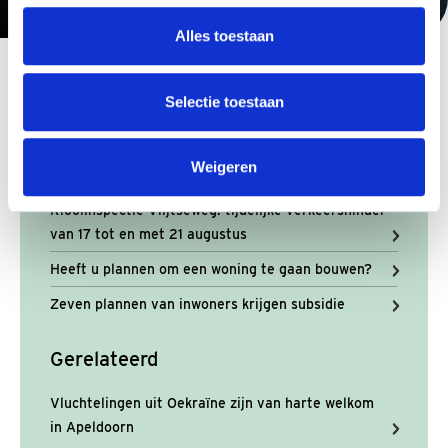
Alles toestaan
Selectie toestaan
Actueel
Herdenking einde Tweede Wereldoorlog in
Weigeren
Zuidoost-Azië op 15 augustus
Rioolinspectie Vlijtseweg: tijdelijke verkeershinder
van 17 tot en met 21 augustus
Heeft u plannen om een woning te gaan bouwen?
Zeven plannen van inwoners krijgen subsidie
Gerelateerd
Vluchtelingen uit Oekraïne zijn van harte welkom
in Apeldoorn