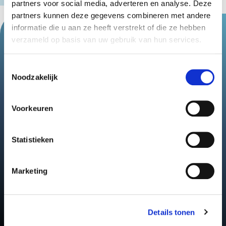
partners voor social media, adverteren en analyse. Deze
partners kunnen deze gegevens combineren met andere
informatie die u aan ze heeft verstrekt of die ze hebben
Meer Vluchtelingen
verzameld op basis van uw gebruik van hun services.
Toestemmingsselectie
Noodzakelijk
Voorkeuren
Statistieken
Apeldoorn en
Oekraïne
Marketing
Details tonen