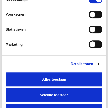
Meer informatie
Grafrecht overschrijven
Voorkeuren
Vergunning gedenkteken plaatsen
Statistieken
Tarieven gemeentelijke begraafplaatsen
Gedenkplaatje bij strooiveld
Marketing
Inloggen met DigiD of eHerkenning
Wet op lijkbezorging op Rijksoverheid.nl
Details tonen
Video ‘begraafplaatsen Apeldoorn’ op Youtube
Grafzoeker
Alles toestaan
Beheersverordening begraafplaatsen 2018
Gerelateerd
Selectie toestaan
Wat gebeurt er met de as?