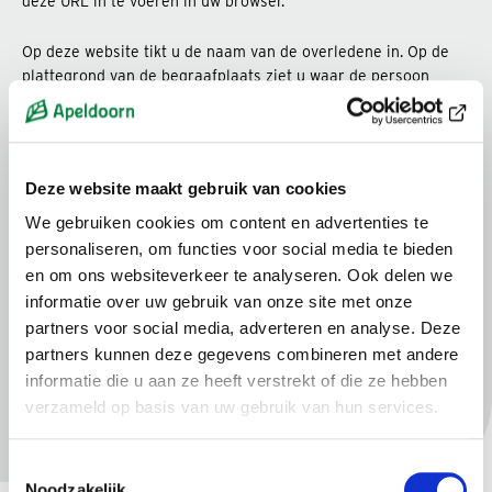
deze URL in te voeren in uw browser.
Op deze website tikt u de naam van de overledene in. Op de
plattegrond van de begraafplaats ziet u waar de persoon
begraven is. Als u “Tracking” aanzet, helpt Grafzoeken u het
graf te vinden.
U kunt vanuit huis kijken of een overledene is begraven op een
Deze website maakt gebruik van cookies
van deze begraafplaatsen. En zo ja, waar het graf zich bevindt.
We gebruiken cookies om content en advertenties te
Grafzoeken laat ook de gegevens van de graftermijn zien. Zo
kunt u makkelijk zien wanneer de graftermijn eindigt.
personaliseren, om functies voor social media te bieden
en om ons websiteverkeer te analyseren. Ook delen we
Zoekt u contact met nabestaanden? Dan plaatst u een oproep
informatie over uw gebruik van onze site met onze
in het scherm. Wanneer een nabestaande dan Grafzoeken
partners voor social media, adverteren en analyse. Deze
raadpleegt, dan ziet deze persoon dat u contact zoekt. Ook
partners kunnen deze gegevens combineren met andere
kun u contact opnemen als u ziet dat gegevens niet kloppen.
informatie die u aan ze heeft verstrekt of die ze hebben
verzameld op basis van uw gebruik van hun services.
Toestemmingsselectie
Noodzakelijk