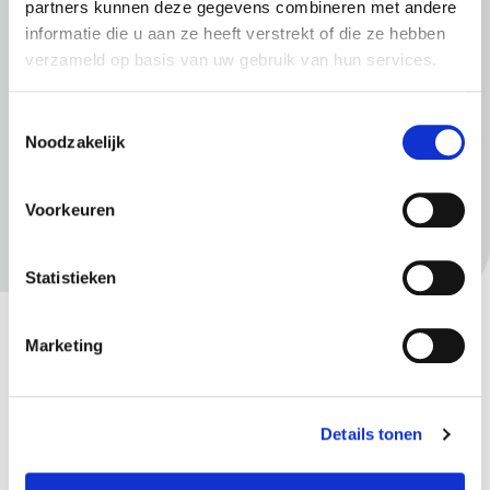
partners kunnen deze gegevens combineren met andere
informatie die u aan ze heeft verstrekt of die ze hebben
verzameld op basis van uw gebruik van hun services.
Meer informatie
Toestemmingsselectie
Noodzakelijk
Vereniging Exploitanten Relaxbedrijven
Voorkeuren
Gerelateerd
Wet Bibob
Statistieken
Subsidie uitstapprogramma prostituees regio
noord oost Gld
Marketing
Gedoogverklaring coffeeshop
Vergunning verlenging openingstijden horeca
Details tonen