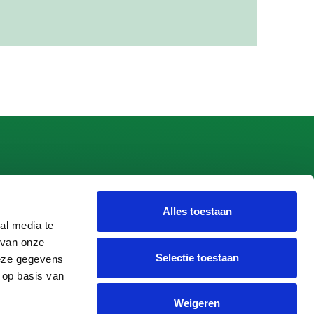
Alles toestaan
 Apeldoorn
al media te
 van onze
peldoorn
Selectie toestaan
deze gegevens
 op basis van
Weigeren