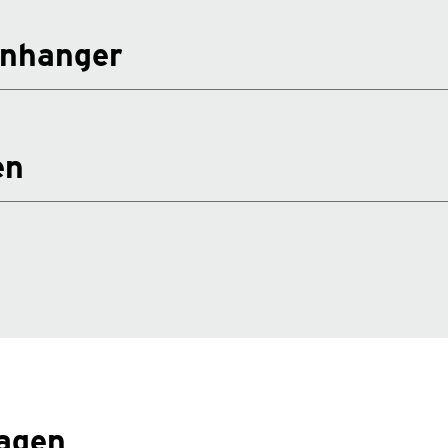
anhanger
en
ragen