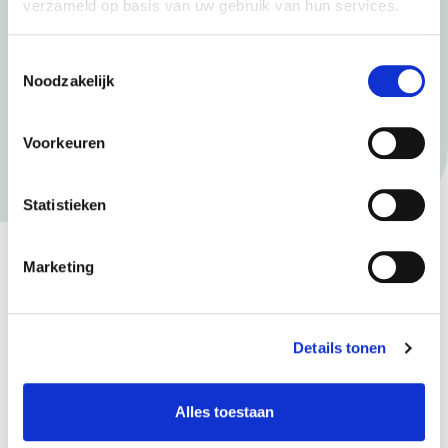
verzameld op basis van uw gebruik van hun services.
Avondwinkel
Toestemmingsselectie
Noodzakelijk
Voor het openen van een avondwinkel (open na 22.00 uur)
heeft u een
ontheffing van de Verordening Winkeltijden
nodig.
Voorkeuren
Statistieken
Marketing
Meer informatie
Details tonen
Heeft u vragen? Of wilt u meer weten?
Neem contact op
Alles toestaan