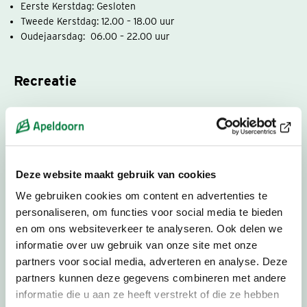
Eerste Kerstdag: Gesloten
Tweede Kerstdag: 12.00 – 18.00 uur
Oudejaarsdag: 06.00 – 22.00 uur
Recreatie
Winkels op kampeerterreinen, campings en andere
recreatieparken en -terreinen, en winkels in de omliggende
dorpen mogen op zon- en feestdagen tot 22.00 uur open zijn.
Behalve op Eerste Paasdag, Eerste Pinksterdag, Eerste
Deze website maakt gebruik van cookies
Kerstdag en Nieuwjaarsdag.
We gebruiken cookies om content en advertenties te
personaliseren, om functies voor social media te bieden
Ramadan
en om ons websiteverkeer te analyseren. Ook delen we
informatie over uw gebruik van onze site met onze
Tijdens de Ramadan mogen brood- en banketbakkers brood en
partners voor social media, adverteren en analyse. Deze
gebak verkopen op zon- en feestdagen vanaf twee uur voor
partners kunnen deze gegevens combineren met andere
zonsondergang tot zonsondergang.
informatie die u aan ze heeft verstrekt of die ze hebben