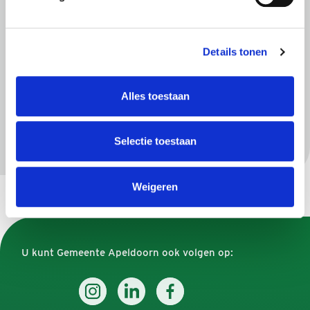
Sport en onderwijs
Maatschappelijke organisaties
Regelingen
Details tonen
Begrotingssubsidie
Alles toestaan
Subsidie Gebiedsparticipatie
Incidentele subsidie
Selectie toestaan
Weigeren
U kunt Gemeente Apeldoorn ook volgen op: