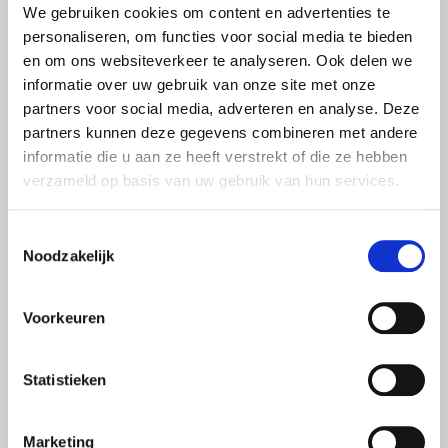
We gebruiken cookies om content en advertenties te
Sport
personaliseren, om functies voor social media te bieden
Subsidie periodieke opgave kosten
en om ons websiteverkeer te analyseren. Ook delen we
peuteropvang
informatie over uw gebruik van onze site met onze
partners voor social media, adverteren en analyse. Deze
Transformatiesubsidie Binnenstad
partners kunnen deze gegevens combineren met andere
Subsidie Gebiedsparticipatie
informatie die u aan ze heeft verstrekt of die ze hebben
verzameld op basis van uw gebruik van hun services.
Incidentele subsidie
Toestemmingsselectie
Noodzakelijk
Subsidies organisaties
Voorkeuren
Algemeen
Statistieken
Duurzaamheid
Cultuurinitiatieven en evenementen
Marketing