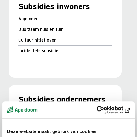
Subsidies inwoners
Algemeen
Duurzaam huis en tuin
Cultuurinitiatieven
Incidentele subsidie
Subsidies ondernemers
Algemeen
Duurzaamheid
Deze website maakt gebruik van cookies
Cultuurinitiatieven en evenementen