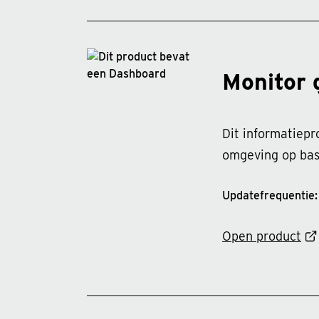
Monitor 
Dit informatiepr
omgeving op basi
Updatefrequentie: 
Open product