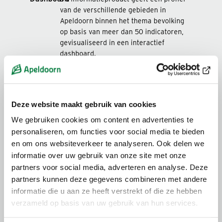
van de verschillende gebieden in
Apeldoorn binnen het thema bevolking
op basis van meer dan 50 indicatoren,
gevisualiseerd in een interactief
dashboard.
Updatefrequentie: Jaarlijks
Open product
Deze website maakt gebruik van cookies
We gebruiken cookies om content en advertenties te
personaliseren, om functies voor social media te bieden
en om ons websiteverkeer te analyseren. Ook delen we
Monitor gebiedsmonitor
informatie over uw gebruik van onze site met onze
profiel overzicht
partners voor social media, adverteren en analyse. Deze
partners kunnen deze gegevens combineren met andere
informatie die u aan ze heeft verstrekt of die ze hebben
Dit informatieproduct geeft een profiel
verzameld op basis van uw gebruik van hun services.
van de verschillende gebieden in
Apeldoorn binnen de thema’s