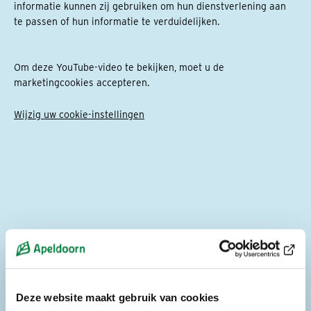
informatie kunnen zij gebruiken om hun dienstverlening aan
te passen of hun informatie te verduidelijken.
Om deze YouTube-video te bekijken, moet u de
marketingcookies accepteren.
Wijzig uw cookie-instellingen
Twee kleurrijke bankjes reizen aankomende maanden door Apeldoorn. Bijzondere
bankjes, want zij nodigen alle inwoners die erop gaan zitten uit voor een gesprek
over ‘de oude dag’. Met vragen, stellingen en dilemma’s. Want hoe wil je oud
worden? En wat kan je doen voor jezelf en anderen? De bankjes zijn onderdeel
van een campagne van gemeente Apeldoorn en 17 organisaties om het gesprek
over de oude dag te stimuleren.
Deze website maakt gebruik van cookies