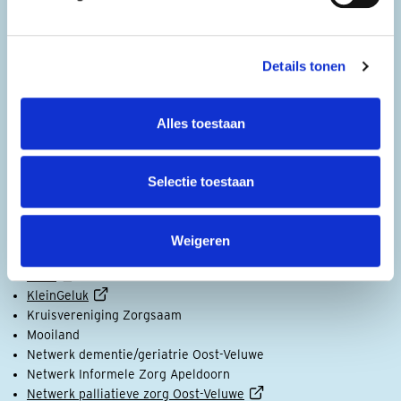
Leden van het netwerk
De volgende Apeldoornse organisaties doen mee aan ‘Praat
Details tonen
vandaag over morgen’:
Atlant
Alles toestaan
De Goede Woning
De Kap
De Passerel
Selectie toestaan
De Woonmensen
Gelre Ziekenhuizen
HOOG
Weigeren
Seniorenplatform Apeldoorn
Kémi
KleinGeluk
Kruisvereniging Zorgsaam
Mooiland
Netwerk dementie/geriatrie Oost-Veluwe
Netwerk Informele Zorg Apeldoorn
Netwerk palliatieve zorg Oost-Veluwe