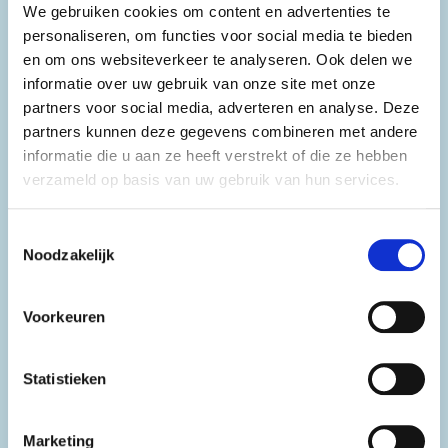
We gebruiken cookies om content en advertenties te
personaliseren, om functies voor social media te bieden
Hoe wil Nederland oud worden?
en om ons websiteverkeer te analyseren. Ook delen we
informatie over uw gebruik van onze site met onze
In 2023 deed ActiZ, branchevereniging van zorgprofessionals,
partners voor social media, adverteren en analyse. Deze
onderzoek onder de Nederlandse bevolking naar hoe zij oud
partners kunnen deze gegevens combineren met andere
wil worden. En in hoeverre mensen nu al bezig zijn met hun
informatie die u aan ze heeft verstrekt of die ze hebben
oude dag. Meer dan de helft van alle Nederlanders blijkt nooit
verzameld op basis van uw gebruik van hun services.
met anderen te praten over hun oude dag. Het aantal mensen
dat uitstelgedrag vertoont, groeit met de leeftijd. Zo stellen
50-plussers het treffen van voorbereidingen vaker uit, terwijl
Toestemmingsselectie
ze het belang ervan wel erkennen. Slechts een kwart van alle
Noodzakelijk
Nederlanders denkt er regelmatig over na. Een belangrijke
conclusie is dat veel inwoners nog niet klaar voor de oude dag
Voorkeuren
en het gesprek over morgen moet vandaag plaatsvinden. Meer
resultaten van dit onderzoek staan in een overzichtelijke
Factsheet Nederland is nog niet klaar voor oude dag (pdf, 570
Statistieken
kB)
.
Marketing