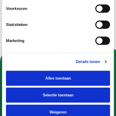
brengen, kunt u een brief sturen. Voor algemene
vragen over de raad en het raadswerk kunt u contact
Voorkeuren
opnemen met de raadsgriffie.
Bekijk contactgegevens
Statistieken
Marketing
Details tonen
U kunt Gemeente Apeldoorn ook volgen op:
Alles toestaan
Selectie toestaan
Contact
Contactformulier
Weigeren
Bel 14 055