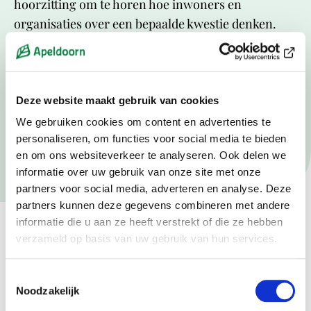
hoorzitting om te horen hoe inwoners en
organisaties over een bepaalde kwestie denken.
Bij een hoorzitting kunt u laten horen hoe u ergens over denkt.
Deze website maakt gebruik van cookies
De gemeenteraadsfracties kunnen de meningen die tijdens
een hoorzitting worden gegeven, meenemen in hun standpunt
We gebruiken cookies om content en advertenties te
en de besluitvorming. Hoorzittingen zijn openbaar.
personaliseren, om functies voor social media te bieden
en om ons websiteverkeer te analyseren. Ook delen we
informatie over uw gebruik van onze site met onze
partners voor social media, adverteren en analyse. Deze
partners kunnen deze gegevens combineren met andere
informatie die u aan ze heeft verstrekt of die ze hebben
verzameld op basis van uw gebruik van hun services.
Contact met de raad
Toestemmingsselectie
Noodzakelijk
Als u iets onder de aandacht van de gemeenteraad wilt