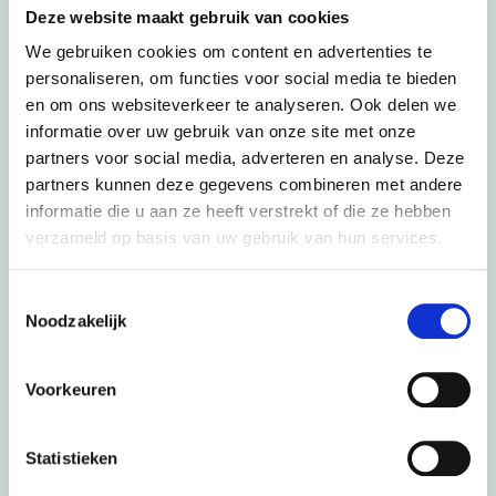
de toekomst van Apeldoorn!
Deze website maakt gebruik van cookies
We gebruiken cookies om content en advertenties te
Of u nu een ondernemer, ontwikkelaar of buurtbewoner bent,
personaliseren, om functies voor social media te bieden
we nodigen u uit om met initiatieven te komen die bijdragen
en om ons websiteverkeer te analyseren. Ook delen we
aan de doelen beschreven in de Omgevingsvisie. Zo blijft
informatie over uw gebruik van onze site met onze
Apeldoorn een ondernemende stad waar mensen prettig
kunnen wonen en werken, bewegen en ontwikkelen, sporten en
partners voor social media, adverteren en analyse. Deze
genieten. Apeldoorn scoort al jaren hoog als het om
partners kunnen deze gegevens combineren met andere
geluksgevoel gaat. Een goede reden om zuinig te zijn op onze
informatie die u aan ze heeft verstrekt of die ze hebben
omgeving en samen te bouwen aan onze toekomst.
verzameld op basis van uw gebruik van hun services.
Toestemmingsselectie
Noodzakelijk
Documenten
Voorkeuren
Omgevingsvisie 2040
Statistieken
Omgevingseffectrapport (bijlage
Omgevingsvisie) (pdf, 4 MB)