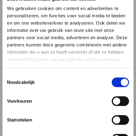
We gebruiken cookies om content en advertenties te
personaliseren, om functies voor social media te bieden
en om ons websiteverkeer te analyseren. Ook delen we
informatie over uw gebruik van onze site met onze
partners voor social media, adverteren en analyse. Deze
Sluiten
partners kunnen deze gegevens combineren met andere
Waar
informatie die u aan ze heeft verstrekt of die ze hebben
kunnen wij
verzameld op basis van uw gebruik van hun services.
u mee
Toestemmingsselectie
helpen?
Noodzakelijk
Apeldoorn vertelt
Voorkeuren
Ik zoek
Krijgt uw naaste of buurtgenoot veilige
zorg?
Statistieken
Spoednoodopvang
Wmo
Lees verder
Rijbewijs