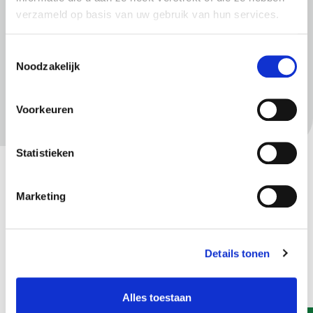
verzameld op basis van uw gebruik van hun services.
Meer informatie
Toestemmingsselectie
Meer informatie over BRP op de Rijksoverheid
Noodzakelijk
website
Inloggen met DigiD of eHerkenning
Voorkeuren
Gerelateerd
Statistieken
Afschrift akte burgerlijke stand voor advocaat
of notaris
Marketing
Uittreksels, Basisregistratie personen (BRP)
Details tonen
Alles toestaan