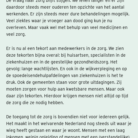
De vraag naar zorg blijft stijgen. We leven langer en er zijn
daardoor steeds meer ouderen ten opzichte van het aantal
werkenden. Er zijn steeds meer dure behandelingen mogelijk.
Veel ziektes waar je vroeger aan dood ging kun je nu
overleven. Maar vaak wel met behulp van veel medicijnen en
veel zorg.
Er is nu al een tekort aan medewerkers in de zorg. We zien
deze tekorten bijna overal: bij huisartsen, specialisten in de
ziekenhuizen en in de geestelijke gezondheidszorg. Het
gevolg: lange wachtlijsten. En ook in de wijkverpleging en op
de spoedeisendehulpafdelingen van ziekenhuizen is het te
druk. Ook de gemeenten staan voor grote uitdagingen. Zij
moeten zorgen voor hulp aan kwetsbare mensen. Maar ook
daar zijn tekorten. Hierdoor krijgen mensen niet altijd op tijd
de zorg die ze nodig hebben.
De toegang tot de zorg is bovendien niet voor iedereen gelijk.
Het maakt in het welvarende Nederland nog steeds uit waar je
wieg heeft gestaan en waar je woont. Mensen met een laag
inkomen, weinig opleiding of mensen met een (verstandelijke)