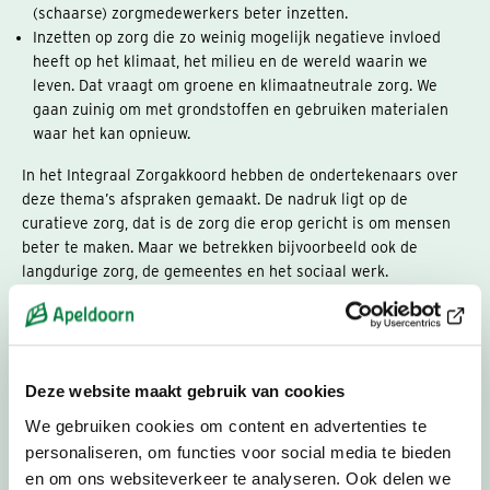
(schaarse) zorgmedewerkers beter inzetten.
Inzetten op zorg die zo weinig mogelijk negatieve invloed
heeft op het klimaat, het milieu en de wereld waarin we
leven. Dat vraagt om groene en klimaatneutrale zorg. We
gaan zuinig om met grondstoffen en gebruiken materialen
waar het kan opnieuw.
In het Integraal Zorgakkoord hebben de ondertekenaars over
deze thema’s afspraken gemaakt. De nadruk ligt op de
curatieve zorg, dat is de zorg die erop gericht is om mensen
beter te maken. Maar we betrekken bijvoorbeeld ook de
langdurige zorg, de gemeentes en het sociaal werk.
We willen passende zorg en ondersteuning voor iedereen. Dit
betekent het volgende: :
Deze website maakt gebruik van cookies
Passende zorg is aantoonbaar het beste voor de patiënt.
Mensen, geld en materialen worden nuttig ingezet.
We gebruiken cookies om content en advertenties te
Passende zorg gebeurt met en rondom de patiënt.
personaliseren, om functies voor social media te bieden
Passende zorg is de juiste zorg op de juiste plek.
en om ons websiteverkeer te analyseren. Ook delen we