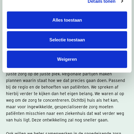
Details tonen
andere over wat wel of niet door de zorgverzekering wordt
vergoed. Het gaat ook om het verhogen van de kwaliteit van
zorg: we willen alleen zorg bieden die ook echt werkt. Het gaat
Alles toestaan
ook over blijven leren en verbeteren, door zorgverleners én
door patiënten. En het gaat over duidelijke informatie voor de
patiënt. Zodat die kan kiezen voor de zorgverlener en
Selectie toestaan
behandeling die het beste bij hem of haar past.
Regionale samenwerking
Weigeren
Voor passende zorg moeten we samenwerken in de regio: de
juiste zorg op de juiste plek. Regionale partijen maken
plannen waarin staat hoe we dat precies gaan doen. Passend
bij de regio en de behoeften van patiënten. We spreken af
hierbij verder te kijken dan het eigen belang. We waren al op
weg om de zorg te concentreren. Dichtbij huis als het kan,
maar voor ingewikkelde, gespecialiseerde zorg moeten
patiënten misschien naar een ziekenhuis dat wat verder weg
van huis ligt. Deze ontwikkeling zal nog sneller gaan.
Ook willen we beter samenwerken in de spoedeisende zorg.