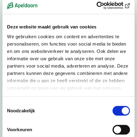
De organisatiegraad en samenwerking tussen bedrijven,
overheid en instellingen is goed. Voorbeelden van
Deze website maakt gebruik van cookies
samenwerkingen zijn het
Centrum voor Veiligheid en
Digitalisering
en
NewTechPark
.
We gebruiken cookies om content en advertenties te
personaliseren, om functies voor social media te bieden
Via een intensieve samenwerking tussen bedrijfsleven,
en om ons websiteverkeer te analyseren. Ook delen we
overheid en de kennisinstellingen wordt er bijvoorbeeld actief
informatie over uw gebruik van onze site met onze
gezocht naar mogelijkheden om jong hoogopgeleiden vast te
partners voor social media, adverteren en analyse. Deze
houden of naar de regio te trekken. Apeldoorn heeft een zeer
partners kunnen deze gegevens combineren met andere
brede economische basis van hoogwaardige bedrijven in
informatie die u aan ze heeft verstrekt of die ze hebben
verschillende sectoren, waarbij kennis, betrouwbaarheid en
verzameld op basis van uw gebruik van hun services.
vakmanschap voorop staat. De toepassing van kennis en
innovatie staat hierbij centraal. Apeldoorn heeft ook meerdere
locaties die zeer geschikt zijn voor
zakelijke congressen en
Toestemmingsselectie
bijeenkomsten
.
Noodzakelijk
Voorkeuren
Citymarketing