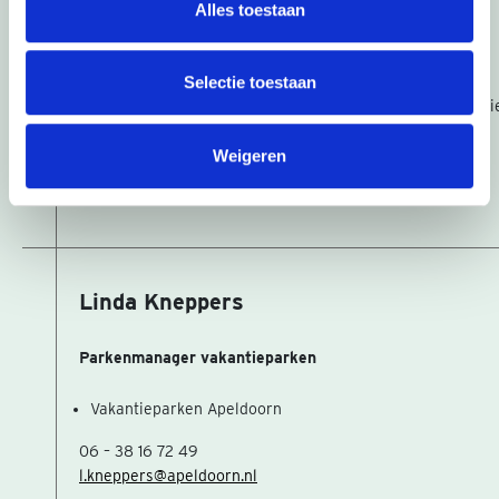
Alles toestaan
Relatiemanager Bedrijven
Selectie toestaan
Cluster: Energietransitie en Techniek (incl. Maakindustri
Accounthouder NewTechPark
Weigeren
06 – 14 85 15 66
rene.vandekolk@apeldoorn.nl
Linda Kneppers
Parkenmanager vakantieparken
Vakantieparken Apeldoorn
06 – 38 16 72 49
l.kneppers@apeldoorn.nl