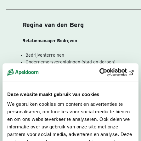
Regina van den Berg
Relatiemanager Bedrijven
Bedrijventerreinen
Ondernemersverenigingen (stad en dorpen)
Vliegveld Teuge
06 – 14 85 15 93
r.vandenberg@apeldoorn.nl
Deze website maakt gebruik van cookies
We gebruiken cookies om content en advertenties te
personaliseren, om functies voor social media te bieden
Yvonne Kranenbarg
en om ons websiteverkeer te analyseren. Ook delen we
informatie over uw gebruik van onze site met onze
Assistent Relatiemanager
partners voor social media, adverteren en analyse. Deze