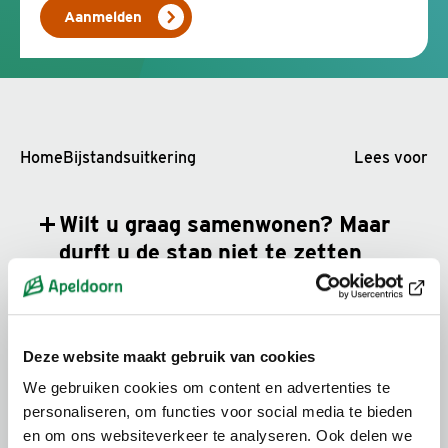
Aanmelden
Home
Bijstandsuitkering
Lees voor
Wilt u graag samenwonen? Maar
durft u de stap niet te zetten
door financiële gevolgen?
Samenwonen in de bijstand
Deze website maakt gebruik van cookies
We gebruiken cookies om content en advertenties te
Wilt u zich aanmelden voor het
personaliseren, om functies voor social media te bieden
proef samenwonen?
en om ons websiteverkeer te analyseren. Ook delen we