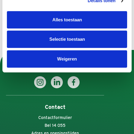
Details tonen
Bijstandsuitkering voor dak-en thuislozen
Uitkeringsspecificaties en jaaropgaven
Alles toestaan
Selectie toestaan
Weigeren
U kunt Gemeente Apeldoorn ook volgen op:
Contact
Contactformulier
Bel 14 055
Adres en openingstijden