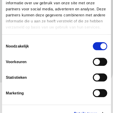
informatie over uw gebruik van onze site met onze
partners voor social media, adverteren en analyse. Deze
partners kunnen deze gegevens combineren met andere
informatie die u aan ze heeft verstrekt of die ze hebben
verzameld op basis van uw gebruik van hun services.
Toestemmingsselectie
Meer informatie
Noodzakelijk
Hoe hoog is mijn bijstandsuitkering?
Voorkeuren
Wat is de taaleis in de bijstand?
Gerelateerd
Statistieken
Bijstandsuitkering voor jongeren
Marketing
Rechten en plichten met een bijstandsuitkering
Betaling bijstandsuitkering