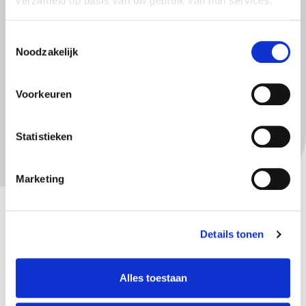
verzameld op basis van uw gebruik van hun services.
Algemene voorwaarden
Toestemmingsselectie
In de parkeergarages is de verkeerswetgeving (RVV 1990) van
Noodzakelijk
toepassing. De gemeente, noch het bedienend personeel, kan
aansprakelijk worden gesteld voor diefstal, beschadiging,
letsel, etc. Alle aanwijzingen die door het bedienend personeel
Voorkeuren
of op andere wijze worden gegeven dienen direct te worden
opgevolgd.
Statistieken
Marketing
Details tonen
Meer informatie
Alles toestaan
Heeft u vragen of wilt u meer weten over parkeren in
Apeldoorn?