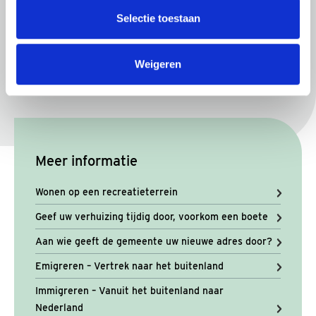
recreatieverblijf waarvoor de aanvraag is gedaan. bij
verhuizing naar een ander recreatieverblijf vervalt de
Selectie toestaan
omgevingsvergunning;
de bewoning vindt geheel voor eigen risico plaats;
Weigeren
Meer informatie
Wonen op een recreatieterrein
Geef uw verhuizing tijdig door, voorkom een boete
Aan wie geeft de gemeente uw nieuwe adres door?
Emigreren – Vertrek naar het buitenland
Immigreren – Vanuit het buitenland naar
Nederland