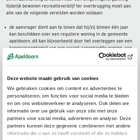
tijdelijk bewonen recreatieverblijf ter overbrugging moet aan
alle van de volgende vereisten worden voldaan:
de aanvrager dient aan te tonen dat hij/zij binnen één jaar
kan beschikken over een reguliere woning in de gemeente
apeldoorn. dit kan bijvoorbeeld door het overleggen van een
koopovereenkomst van een recent aangekochte woning, een
offerte voor een verbouwing of een urgentieverklaring van
de woonkeus stedendriehoek;
de aanvrager moet aantonen dat er dringende
omstandigheden zijn die er toe noodzaken om tijdelijk in een
Deze website maakt gebruik van cookies
recreatieverblijf te gaan wonen;
We gebruiken cookies om content en advertenties te
het recreatieverblijf, waarop de vergunningaanvraag
personaliseren, om functies voor social media te bieden
betrekking heeft, is legaal en moet zijn opgericht met een
vergunning dan wel voldoen aan de vergunningsvrije eisen;
en om ons websiteverkeer te analyseren. Ook delen we
het recreatieverblijf moet naar het oordeel van het
informatie over uw gebruik van onze site met onze
gemeentebestuur voldoen aan redelijke eisen van
partners voor social media, adverteren en analyse. Deze
bewoonbaarheid (aannemelijk dat voldaan wordt aan de
partners kunnen deze gegevens combineren met andere
eisen uit het bouwbesluit 2012 voor tijdelijke of bestaande
informatie die u aan ze heeft verstrekt of die ze hebben
bouw voor de gebruiksfunctie wonen of logies;