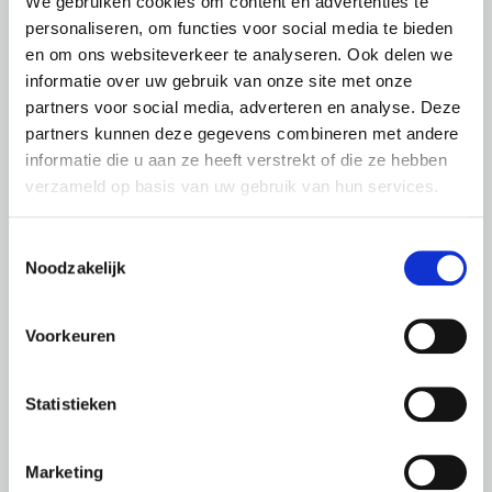
We gebruiken cookies om content en advertenties te
personaliseren, om functies voor social media te bieden
Monitor gebiedsmonitor
en om ons websiteverkeer te analyseren. Ook delen we
fysieke omgeving
informatie over uw gebruik van onze site met onze
partners voor social media, adverteren en analyse. Deze
partners kunnen deze gegevens combineren met andere
Dit informatieproduct geeft een profiel
informatie die u aan ze heeft verstrekt of die ze hebben
van de verschillende gebieden in
verzameld op basis van uw gebruik van hun services.
Apeldoorn binnen het thema fysieke
omgeving op basis van meer dan 50
indicatoren, gevisualiseerd in een
Toestemmingsselectie
interactief dashboard.
Noodzakelijk
Updatefrequentie: Jaarlijks
Voorkeuren
Open product
Statistieken
Marketing
Monitor gebiedsmonitor