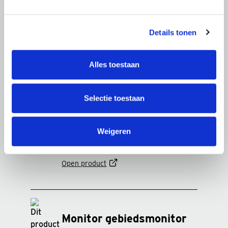
profiel overzicht
Details tonen
Dit informatieproduct geeft een profiel
van de verschillende gebieden in
Apeldoorn binnen de thema’s
Alles toestaan
gezondheid, bevolking, woningen,
fysieke- en sociale omgeving op basis
van meer dan 50 indicatoren,
Selectie toestaan
gevisualiseerd in een interactief
dashboard.
Weigeren
Updatefrequentie: Jaarlijks
Open product
Monitor gebiedsmonitor