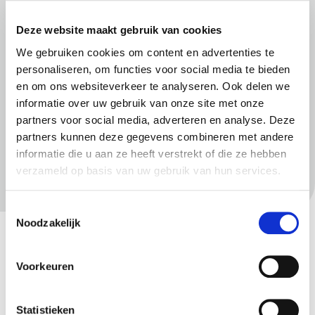
Deze website maakt gebruik van cookies
We gebruiken cookies om content en advertenties te
personaliseren, om functies voor social media te bieden
en om ons websiteverkeer te analyseren. Ook delen we
Meer informatie
informatie over uw gebruik van onze site met onze
partners voor social media, adverteren en analyse. Deze
Uitvoeringsvoorwaarden Aanpak Gevels
partners kunnen deze gegevens combineren met andere
Historische Binnenstad
informatie die u aan ze heeft verstrekt of die ze hebben
verzameld op basis van uw gebruik van hun services.
Het subsidieproces
Subsidie vaststellen/wijzigen
Toestemmingsselectie
Subsidie Monumenten
Noodzakelijk
Archeologiefonds
Voorkeuren
Duurzaamheidsdienst voor monumenten
Voel je (erf)goed
Statistieken