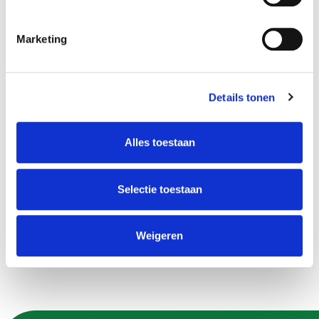
Gerelateerd
Marketing
Bouwstenen voor de binnenstad (pdf, 7.6 MB)
Omgevingsloket
Details tonen
Beleidsregels zonnepanelen op monumenten en
in Rijksbeschermde stads en dorpsgezichten
gemeente Apeldoorn
Alles toestaan
Subsidieregeling Erfgoedfonds 3.1 hoofdstuk 2
Erfgoed
Selectie toestaan
Uitvoeringsvoorwaarden van de Provincie in
bijlage 4
Weigeren