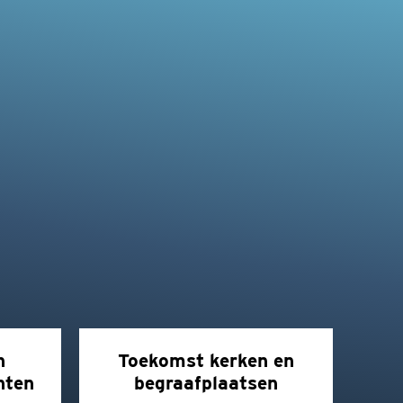
n
Toekomst kerken en
hten
begraafplaatsen