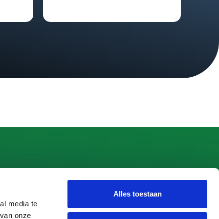
Alles toestaan
 Apeldoorn
al media te
 van onze
peldoorn